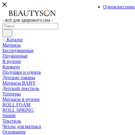
Одноклассник
- всё для здорового сна -
Каталог
Матрасы
Беспружинные
Пружинные
В рулоне
Кровати
Подушки и одеяла
Детские товары
Матрасы BABY
Детский текстиль
Топперы
Матрасы в рулоне
ROLL FOAM
ROLL SPRING
Simple
Текстиль
Чехлы для матраса
Основания