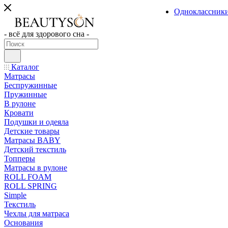
Одноклассник
- всё для здорового сна -
Каталог
Матрасы
Беспружинные
Пружинные
В рулоне
Кровати
Подушки и одеяла
Детские товары
Матрасы BABY
Детский текстиль
Топперы
Матрасы в рулоне
ROLL FOAM
ROLL SPRING
Simple
Текстиль
Чехлы для матраса
Основания