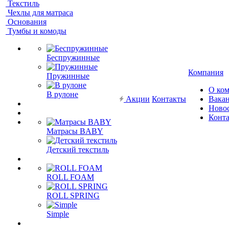
Текстиль
Чехлы для матраса
Основания
Тумбы и комоды
Беспружинные
Компания
Пружинные
О ко
В рулоне
Акции
Контакты
Вака
Ново
Конт
Матрасы BABY
Детский текстиль
ROLL FOAM
ROLL SPRING
Simple