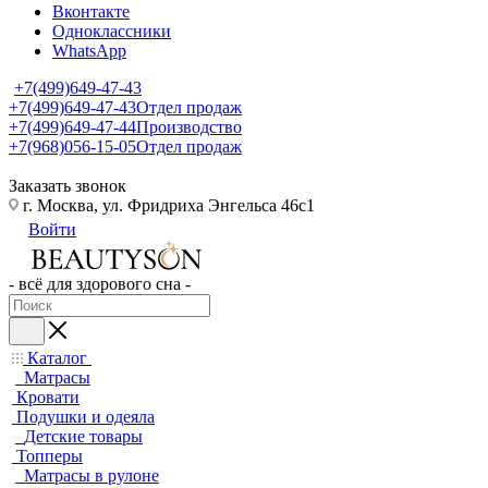
Вконтакте
Одноклассники
WhatsApp
+7(499)649-47-43
+7(499)649-47-43
Отдел продаж
+7(499)649-47-44
Производство
+7(968)056-15-05
Отдел продаж
Заказать звонок
г. Москва, ул. Фридриха Энгельса 46с1
Войти
- всё для здорового сна -
Каталог
Матрасы
Кровати
Подушки и одеяла
Детские товары
Топперы
Матрасы в рулоне