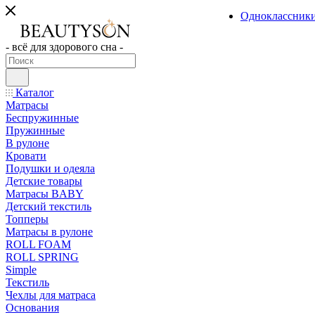
Одноклассник
- всё для здорового сна -
Каталог
Матрасы
Беспружинные
Пружинные
В рулоне
Кровати
Подушки и одеяла
Детские товары
Матрасы BABY
Детский текстиль
Топперы
Матрасы в рулоне
ROLL FOAM
ROLL SPRING
Simple
Текстиль
Чехлы для матраса
Основания