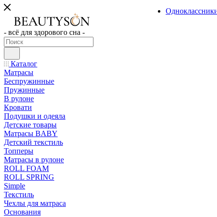
Одноклассник
- всё для здорового сна -
Каталог
Матрасы
Беспружинные
Пружинные
В рулоне
Кровати
Подушки и одеяла
Детские товары
Матрасы BABY
Детский текстиль
Топперы
Матрасы в рулоне
ROLL FOAM
ROLL SPRING
Simple
Текстиль
Чехлы для матраса
Основания