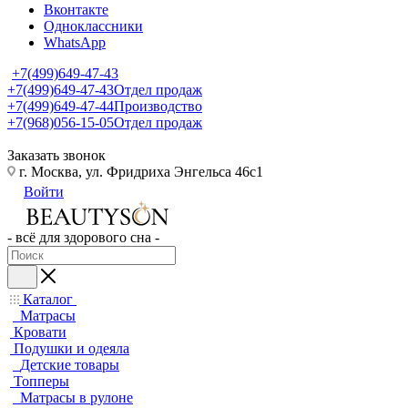
Вконтакте
Одноклассники
WhatsApp
+7(499)649-47-43
+7(499)649-47-43
Отдел продаж
+7(499)649-47-44
Производство
+7(968)056-15-05
Отдел продаж
Заказать звонок
г. Москва, ул. Фридриха Энгельса 46с1
Войти
- всё для здорового сна -
Каталог
Матрасы
Кровати
Подушки и одеяла
Детские товары
Топперы
Матрасы в рулоне