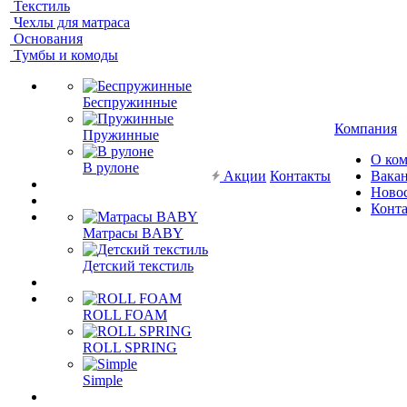
Текстиль
Чехлы для матраса
Основания
Тумбы и комоды
Беспружинные
Компания
Пружинные
О ко
В рулоне
Акции
Контакты
Вака
Ново
Конт
Матрасы BABY
Детский текстиль
ROLL FOAM
ROLL SPRING
Simple