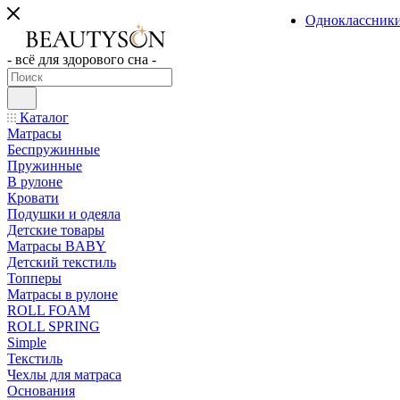
Одноклассник
- всё для здорового сна -
Каталог
Матрасы
Беспружинные
Пружинные
В рулоне
Кровати
Подушки и одеяла
Детские товары
Матрасы BABY
Детский текстиль
Топперы
Матрасы в рулоне
ROLL FOAM
ROLL SPRING
Simple
Текстиль
Чехлы для матраса
Основания