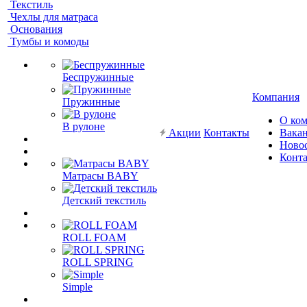
Текстиль
Чехлы для матраса
Основания
Тумбы и комоды
Беспружинные
Компания
Пружинные
О ко
В рулоне
Акции
Контакты
Вака
Ново
Конт
Матрасы BABY
Детский текстиль
ROLL FOAM
ROLL SPRING
Simple