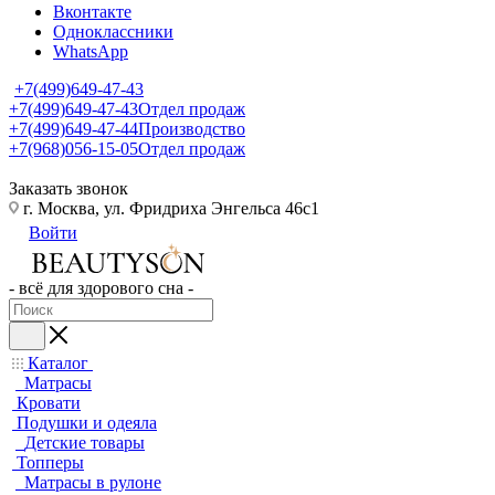
Вконтакте
Одноклассники
WhatsApp
+7(499)649-47-43
+7(499)649-47-43
Отдел продаж
+7(499)649-47-44
Производство
+7(968)056-15-05
Отдел продаж
Заказать звонок
г. Москва, ул. Фридриха Энгельса 46с1
Войти
- всё для здорового сна -
Каталог
Матрасы
Кровати
Подушки и одеяла
Детские товары
Топперы
Матрасы в рулоне