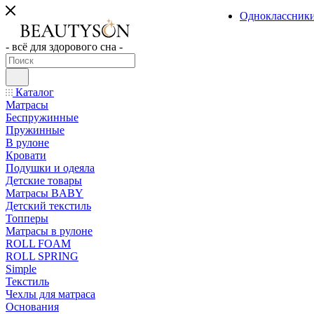
Одноклассник
- всё для здорового сна -
Каталог
Матрасы
Беспружинные
Пружинные
В рулоне
Кровати
Подушки и одеяла
Детские товары
Матрасы BABY
Детский текстиль
Топперы
Матрасы в рулоне
ROLL FOAM
ROLL SPRING
Simple
Текстиль
Чехлы для матраса
Основания