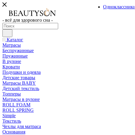
Одноклассник
- всё для здорового сна -
Каталог
Матрасы
Беспружинные
Пружинные
В рулоне
Кровати
Подушки и одеяла
Детские товары
Матрасы BABY
Детский текстиль
Топперы
Матрасы в рулоне
ROLL FOAM
ROLL SPRING
Simple
Текстиль
Чехлы для матраса
Основания