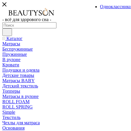
Одноклассник
- всё для здорового сна -
Каталог
Матрасы
Беспружинные
Пружинные
В рулоне
Кровати
Подушки и одеяла
Детские товары
Матрасы BABY
Детский текстиль
Топперы
Матрасы в рулоне
ROLL FOAM
ROLL SPRING
Simple
Текстиль
Чехлы для матраса
Основания