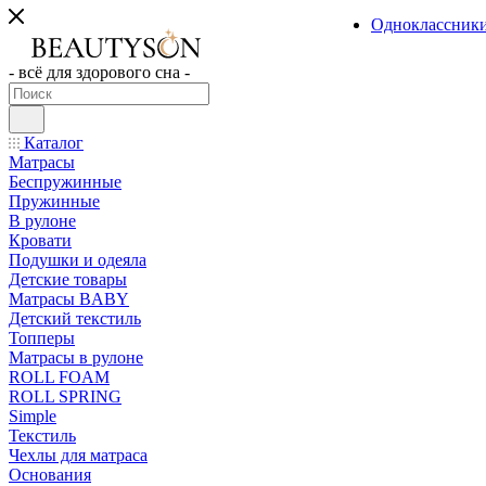
Одноклассник
- всё для здорового сна -
Каталог
Матрасы
Беспружинные
Пружинные
В рулоне
Кровати
Подушки и одеяла
Детские товары
Матрасы BABY
Детский текстиль
Топперы
Матрасы в рулоне
ROLL FOAM
ROLL SPRING
Simple
Текстиль
Чехлы для матраса
Основания