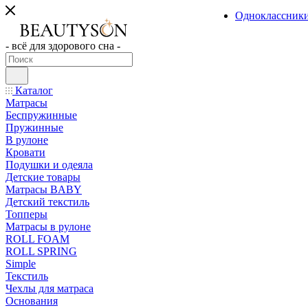
Одноклассник
- всё для здорового сна -
Каталог
Матрасы
Беспружинные
Пружинные
В рулоне
Кровати
Подушки и одеяла
Детские товары
Матрасы BABY
Детский текстиль
Топперы
Матрасы в рулоне
ROLL FOAM
ROLL SPRING
Simple
Текстиль
Чехлы для матраса
Основания