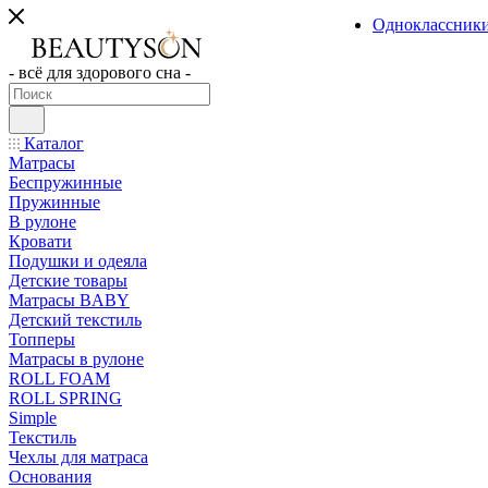
Одноклассник
- всё для здорового сна -
Каталог
Матрасы
Беспружинные
Пружинные
В рулоне
Кровати
Подушки и одеяла
Детские товары
Матрасы BABY
Детский текстиль
Топперы
Матрасы в рулоне
ROLL FOAM
ROLL SPRING
Simple
Текстиль
Чехлы для матраса
Основания