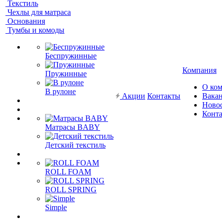
Текстиль
Чехлы для матраса
Основания
Тумбы и комоды
Беспружинные
Компания
Пружинные
О ко
В рулоне
Акции
Контакты
Вака
Ново
Конт
Матрасы BABY
Детский текстиль
ROLL FOAM
ROLL SPRING
Simple