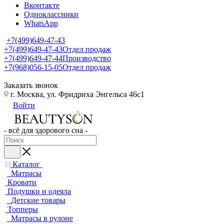
Вконтакте
Одноклассники
WhatsApp
+7(499)649-47-43
+7(499)649-47-43
Отдел продаж
+7(499)649-47-44
Производство
+7(968)056-15-05
Отдел продаж
Заказать звонок
г. Москва, ул. Фридриха Энгельса 46с1
Войти
- всё для здорового сна -
Каталог
Матрасы
Кровати
Подушки и одеяла
Детские товары
Топперы
Матрасы в рулоне