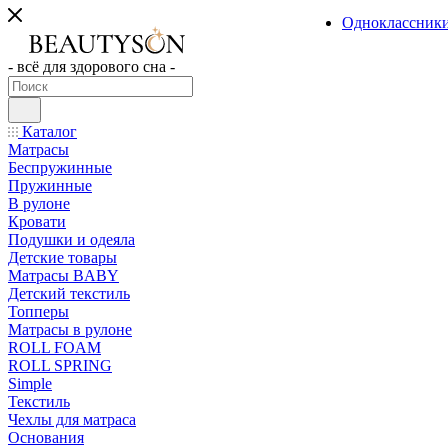
Одноклассник
- всё для здорового сна -
Каталог
Матрасы
Беспружинные
Пружинные
В рулоне
Кровати
Подушки и одеяла
Детские товары
Матрасы BABY
Детский текстиль
Топперы
Матрасы в рулоне
ROLL FOAM
ROLL SPRING
Simple
Текстиль
Чехлы для матраса
Основания