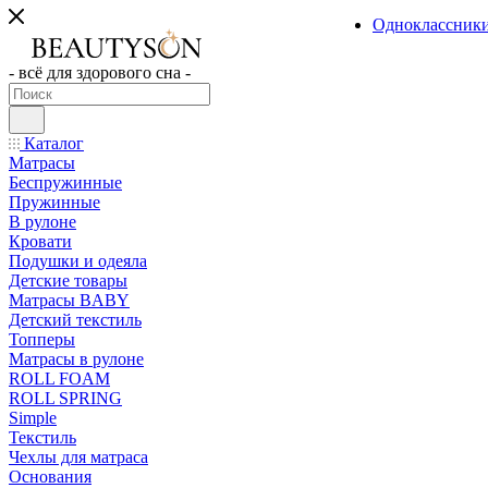
Одноклассник
- всё для здорового сна -
Каталог
Матрасы
Беспружинные
Пружинные
В рулоне
Кровати
Подушки и одеяла
Детские товары
Матрасы BABY
Детский текстиль
Топперы
Матрасы в рулоне
ROLL FOAM
ROLL SPRING
Simple
Текстиль
Чехлы для матраса
Основания