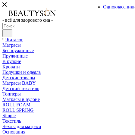
Одноклассник
- всё для здорового сна -
Каталог
Матрасы
Беспружинные
Пружинные
В рулоне
Кровати
Подушки и одеяла
Детские товары
Матрасы BABY
Детский текстиль
Топперы
Матрасы в рулоне
ROLL FOAM
ROLL SPRING
Simple
Текстиль
Чехлы для матраса
Основания