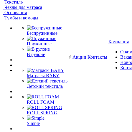
Текстиль
Чехлы для матраса
Основания
Тумбы и комоды
Беспружинные
Компания
Пружинные
О ко
В рулоне
Акции
Контакты
Вака
Ново
Конт
Матрасы BABY
Детский текстиль
ROLL FOAM
ROLL SPRING
Simple