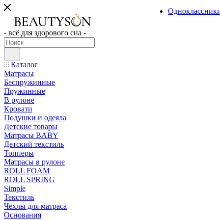
Одноклассник
- всё для здорового сна -
Каталог
Матрасы
Беспружинные
Пружинные
В рулоне
Кровати
Подушки и одеяла
Детские товары
Матрасы BABY
Детский текстиль
Топперы
Матрасы в рулоне
ROLL FOAM
ROLL SPRING
Simple
Текстиль
Чехлы для матраса
Основания