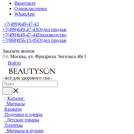
Вконтакте
Одноклассники
WhatsApp
+7(499)649-47-43
+7(499)649-47-43
Отдел продаж
+7(499)649-47-44
Производство
+7(968)056-15-05
Отдел продаж
Заказать звонок
г. Москва, ул. Фридриха Энгельса 46с1
Войти
- всё для здорового сна -
Каталог
Матрасы
Кровати
Подушки и одеяла
Детские товары
Топперы
Матрасы в рулоне