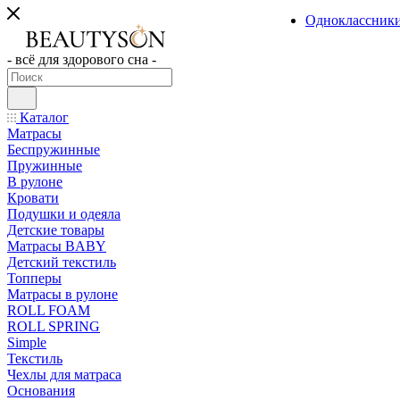
Одноклассник
- всё для здорового сна -
Каталог
Матрасы
Беспружинные
Пружинные
В рулоне
Кровати
Подушки и одеяла
Детские товары
Матрасы BABY
Детский текстиль
Топперы
Матрасы в рулоне
ROLL FOAM
ROLL SPRING
Simple
Текстиль
Чехлы для матраса
Основания