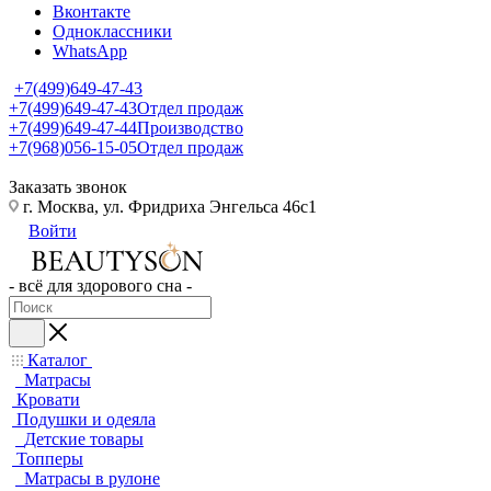
Вконтакте
Одноклассники
WhatsApp
+7(499)649-47-43
+7(499)649-47-43
Отдел продаж
+7(499)649-47-44
Производство
+7(968)056-15-05
Отдел продаж
Заказать звонок
г. Москва, ул. Фридриха Энгельса 46с1
Войти
- всё для здорового сна -
Каталог
Матрасы
Кровати
Подушки и одеяла
Детские товары
Топперы
Матрасы в рулоне