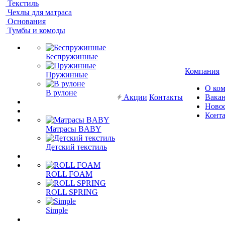
Текстиль
Чехлы для матраса
Основания
Тумбы и комоды
Беспружинные
Компания
Пружинные
О ко
В рулоне
Акции
Контакты
Вака
Ново
Конт
Матрасы BABY
Детский текстиль
ROLL FOAM
ROLL SPRING
Simple