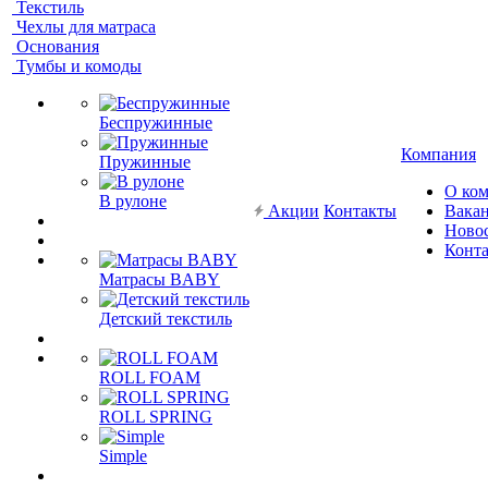
Текстиль
Чехлы для матраса
Основания
Тумбы и комоды
Беспружинные
Компания
Пружинные
О ко
В рулоне
Акции
Контакты
Вака
Ново
Конт
Матрасы BABY
Детский текстиль
ROLL FOAM
ROLL SPRING
Simple