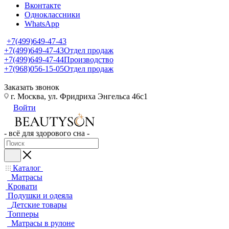
Вконтакте
Одноклассники
WhatsApp
+7(499)649-47-43
+7(499)649-47-43
Отдел продаж
+7(499)649-47-44
Производство
+7(968)056-15-05
Отдел продаж
Заказать звонок
г. Москва, ул. Фридриха Энгельса 46с1
Войти
- всё для здорового сна -
Каталог
Матрасы
Кровати
Подушки и одеяла
Детские товары
Топперы
Матрасы в рулоне