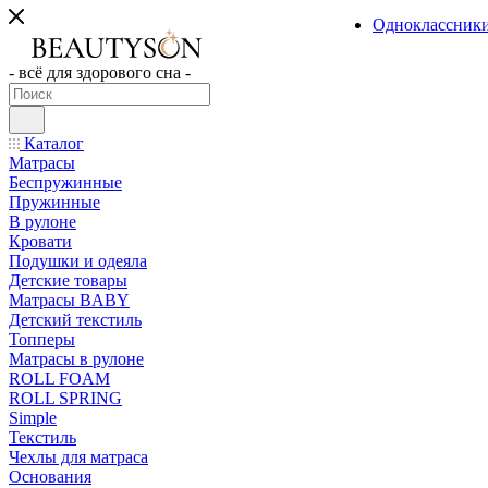
Одноклассник
- всё для здорового сна -
Каталог
Матрасы
Беспружинные
Пружинные
В рулоне
Кровати
Подушки и одеяла
Детские товары
Матрасы BABY
Детский текстиль
Топперы
Матрасы в рулоне
ROLL FOAM
ROLL SPRING
Simple
Текстиль
Чехлы для матраса
Основания