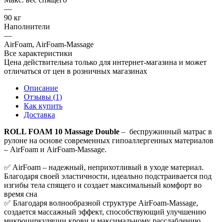
—
90 кг
Наполнители
—
AirFoam, AirFoam-Massage
Все характеристики
Цена действительна только для интернет-магазина и может
отличаться от цен в розничных магазинах
Описание
Отзывы (1)
Как купить
Доставка
ROLL FOAM 10 Massage Double
– беспружинный матрас в
рулоне на основе современных гипоаллергенных материалов
– AirFoam и AirFoam-Massage.
✅ AirFoam – надежный, неприхотливый в уходе материал.
Благодаря своей эластичности, идеально подстраивается под
изгибы тела спящего и создает максимальный комфорт во
время сна
✅ Благодаря волнообразной структуре AirFoam-Massage,
создается массажный эффект, способствующий улучшению
микроциркуляции крови и максимальному расслаблению