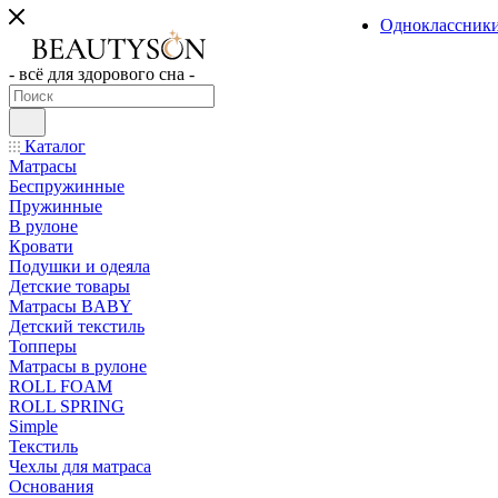
Одноклассник
- всё для здорового сна -
Каталог
Матрасы
Беспружинные
Пружинные
В рулоне
Кровати
Подушки и одеяла
Детские товары
Матрасы BABY
Детский текстиль
Топперы
Матрасы в рулоне
ROLL FOAM
ROLL SPRING
Simple
Текстиль
Чехлы для матраса
Основания