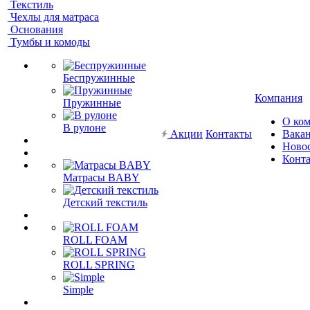
Текстиль
Чехлы для матраса
Основания
Тумбы и комоды
Беспружинные
Компания
Пружинные
О ко
В рулоне
Акции
Контакты
Вака
Ново
Конт
Матрасы BABY
Детский текстиль
ROLL FOAM
ROLL SPRING
Simple