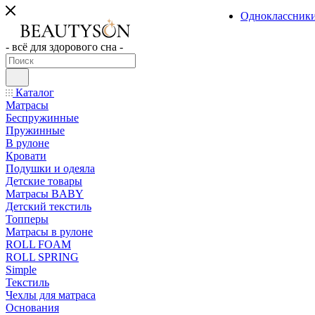
Одноклассник
- всё для здорового сна -
Каталог
Матрасы
Беспружинные
Пружинные
В рулоне
Кровати
Подушки и одеяла
Детские товары
Матрасы BABY
Детский текстиль
Топперы
Матрасы в рулоне
ROLL FOAM
ROLL SPRING
Simple
Текстиль
Чехлы для матраса
Основания