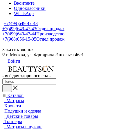
Вконтакте
Одноклассники
WhatsApp
+7(499)649-47-43
+7(499)649-47-43
Отдел продаж
+7(499)649-47-44
Производство
+7(968)056-15-05
Отдел продаж
Заказать звонок
г. Москва, ул. Фридриха Энгельса 46с1
Войти
- всё для здорового сна -
Каталог
Матрасы
Кровати
Подушки и одеяла
Детские товары
Топперы
Матрасы в рулоне