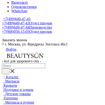
Вконтакте
Одноклассники
WhatsApp
+7(499)649-47-43
+7(499)649-47-43
Отдел продаж
+7(499)649-47-44
Производство
+7(968)056-15-05
Отдел продаж
Заказать звонок
г. Москва, ул. Фридриха Энгельса 46с1
Войти
- всё для здорового сна -
Каталог
Матрасы
Кровати
Подушки и одеяла
Детские товары
Топперы
Матрасы в рулоне