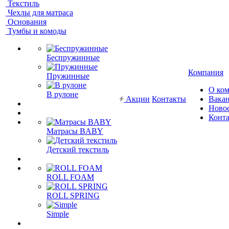
Текстиль
Чехлы для матраса
Основания
Тумбы и комоды
Беспружинные
Компания
Пружинные
О ко
В рулоне
Акции
Контакты
Вака
Ново
Конт
Матрасы BABY
Детский текстиль
ROLL FOAM
ROLL SPRING
Simple