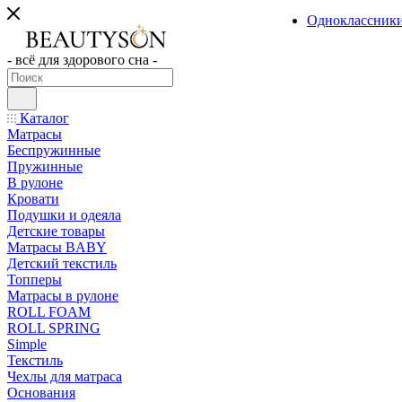
Одноклассник
- всё для здорового сна -
Каталог
Матрасы
Беспружинные
Пружинные
В рулоне
Кровати
Подушки и одеяла
Детские товары
Матрасы BABY
Детский текстиль
Топперы
Матрасы в рулоне
ROLL FOAM
ROLL SPRING
Simple
Текстиль
Чехлы для матраса
Основания