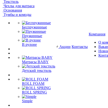
Текстиль
Чехлы для матраса
Основания
Тумбы и комоды
Беспружинные
Компания
Пружинные
О ко
В рулоне
Акции
Контакты
Вака
Ново
Конт
Матрасы BABY
Детский текстиль
ROLL FOAM
ROLL SPRING
Simple