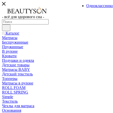
Одноклассник
- всё для здорового сна -
Каталог
Матрасы
Беспружинные
Пружинные
В рулоне
Кровати
Подушки и одеяла
Детские товары
Матрасы BABY
Детский текстиль
Топперы
Матрасы в рулоне
ROLL FOAM
ROLL SPRING
Simple
Текстиль
Чехлы для матраса
Основания