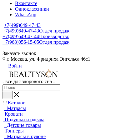
Вконтакте
Одноклассники
WhatsApp
+7(499)649-47-43
+7(499)649-47-43
Отдел продаж
+7(499)649-47-44
Производство
+7(968)056-15-05
Отдел продаж
Заказать звонок
г. Москва, ул. Фридриха Энгельса 46с1
Войти
- всё для здорового сна -
Каталог
Матрасы
Кровати
Подушки и одеяла
Детские товары
Топперы
Матрасы в рулоне