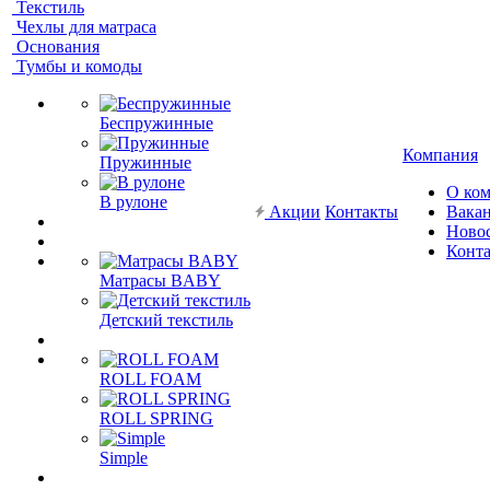
Текстиль
Чехлы для матраса
Основания
Тумбы и комоды
Беспружинные
Компания
Пружинные
О ко
В рулоне
Акции
Контакты
Вака
Ново
Конт
Матрасы BABY
Детский текстиль
ROLL FOAM
ROLL SPRING
Simple