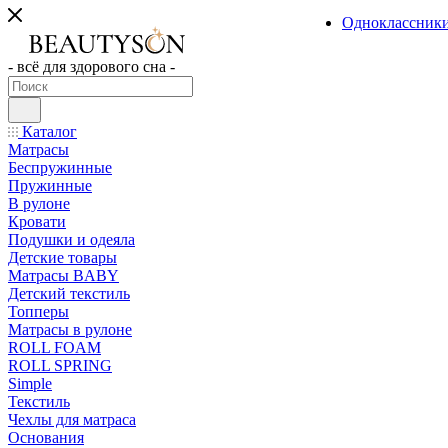
Одноклассник
- всё для здорового сна -
Каталог
Матрасы
Беспружинные
Пружинные
В рулоне
Кровати
Подушки и одеяла
Детские товары
Матрасы BABY
Детский текстиль
Топперы
Матрасы в рулоне
ROLL FOAM
ROLL SPRING
Simple
Текстиль
Чехлы для матраса
Основания