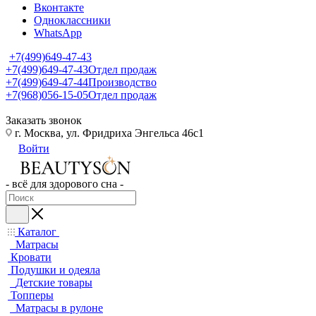
Вконтакте
Одноклассники
WhatsApp
+7(499)649-47-43
+7(499)649-47-43
Отдел продаж
+7(499)649-47-44
Производство
+7(968)056-15-05
Отдел продаж
Заказать звонок
г. Москва, ул. Фридриха Энгельса 46с1
Войти
- всё для здорового сна -
Каталог
Матрасы
Кровати
Подушки и одеяла
Детские товары
Топперы
Матрасы в рулоне