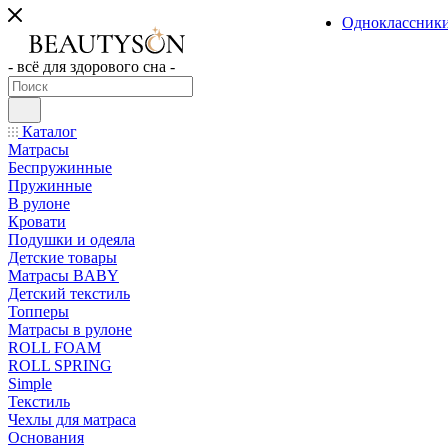
Одноклассник
- всё для здорового сна -
Каталог
Матрасы
Беспружинные
Пружинные
В рулоне
Кровати
Подушки и одеяла
Детские товары
Матрасы BABY
Детский текстиль
Топперы
Матрасы в рулоне
ROLL FOAM
ROLL SPRING
Simple
Текстиль
Чехлы для матраса
Основания