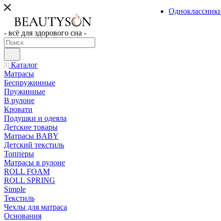
Одноклассник
- всё для здорового сна -
Каталог
Матрасы
Беспружинные
Пружинные
В рулоне
Кровати
Подушки и одеяла
Детские товары
Матрасы BABY
Детский текстиль
Топперы
Матрасы в рулоне
ROLL FOAM
ROLL SPRING
Simple
Текстиль
Чехлы для матраса
Основания