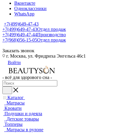
Вконтакте
Одноклассники
WhatsApp
+7(499)649-47-43
+7(499)649-47-43
Отдел продаж
+7(499)649-47-44
Производство
+7(968)056-15-05
Отдел продаж
Заказать звонок
г. Москва, ул. Фридриха Энгельса 46с1
Войти
- всё для здорового сна -
Каталог
Матрасы
Кровати
Подушки и одеяла
Детские товары
Топперы
Матрасы в рулоне