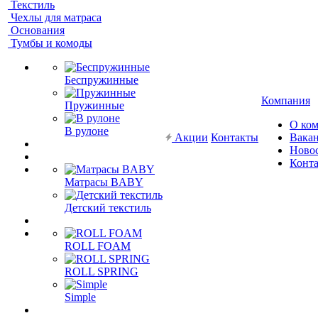
Текстиль
Чехлы для матраса
Основания
Тумбы и комоды
Беспружинные
Компания
Пружинные
О ко
В рулоне
Акции
Контакты
Вака
Ново
Конт
Матрасы BABY
Детский текстиль
ROLL FOAM
ROLL SPRING
Simple