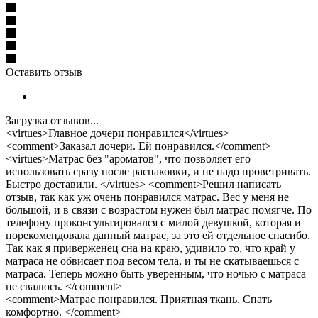
Оставить отзыв
Загрузка отзывов...
<virtues>Главное дочери понравился</virtues>
<comment>Заказал дочери. Ей понравился.</comment>
<virtues>Матрас без "ароматов", что позволяет его
использовать сразу после распаковки, и не надо проветривать.
Быстро доставили. </virtues> <comment>Решил написать
отзыв, так как уж очень понравился матрас. Вес у меня не
большой, и в связи с возрастом нужен был матрас помягче. По
телефону проконсультировался с милой девушкой, которая и
порекомендовала данный матрас, за это ей отдельное спасибо.
Так как я приверженец сна на краю, удивило то, что край у
матраса не обвисает под весом тела, и ты не скатываешься с
матраса. Теперь можно быть уверенным, что ночью с матраса
не свалюсь. </comment>
<comment>Матрас понравился. Приятная ткань. Спать
комфортно. </comment>