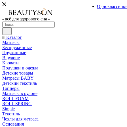
Одноклассник
- всё для здорового сна -
Каталог
Матрасы
Беспружинные
Пружинные
В рулоне
Кровати
Подушки и одеяла
Детские товары
Матрасы BABY
Детский текстиль
Топперы
Матрасы в рулоне
ROLL FOAM
ROLL SPRING
Simple
Текстиль
Чехлы для матраса
Основания