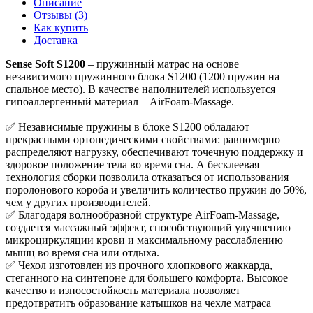
Описание
Отзывы (3)
Как купить
Доставка
Sense Soft S1200
– пружинный матрас на основе
независимого пружинного блока S1200 (1200 пружин на
спальное место). В качестве наполнителей используется
гипоаллергенный материал – AirFoam-Massage.
✅ Независимые пружины в блоке S1200 обладают
прекрасными ортопедическими свойствами: равномерно
распределяют нагрузку, обеспечивают точечную поддержку и
здоровое положение тела во время сна. А бесклеевая
технология сборки позволила отказаться от использования
поролонового короба и увеличить количество пружин до 50%,
чем у других производителей.
✅ Благодаря волнообразной структуре AirFoam-Massage,
создается массажный эффект, способствующий улучшению
микроциркуляции крови и максимальному расслаблению
мышц во время сна или отдыха.
✅ Чехол изготовлен из прочного хлопкового жаккарда,
стеганного на синтепоне для большего комфорта. Высокое
качество и износостойкость материала позволяет
предотвратить образование катышков на чехле матраса