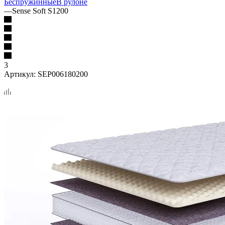
Беспружинные
В рулоне
—
Sense Soft S1200
3
Артикул:
SEP006180200