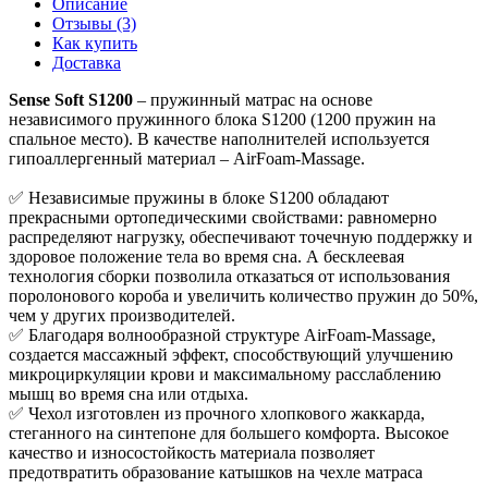
Описание
Отзывы (3)
Как купить
Доставка
Sense Soft S1200
– пружинный матрас на основе
независимого пружинного блока S1200 (1200 пружин на
спальное место). В качестве наполнителей используется
гипоаллергенный материал – AirFoam-Massage.
✅ Независимые пружины в блоке S1200 обладают
прекрасными ортопедическими свойствами: равномерно
распределяют нагрузку, обеспечивают точечную поддержку и
здоровое положение тела во время сна. А бесклеевая
технология сборки позволила отказаться от использования
поролонового короба и увеличить количество пружин до 50%,
чем у других производителей.
✅ Благодаря волнообразной структуре AirFoam-Massage,
создается массажный эффект, способствующий улучшению
микроциркуляции крови и максимальному расслаблению
мышц во время сна или отдыха.
✅ Чехол изготовлен из прочного хлопкового жаккарда,
стеганного на синтепоне для большего комфорта. Высокое
качество и износостойкость материала позволяет
предотвратить образование катышков на чехле матраса