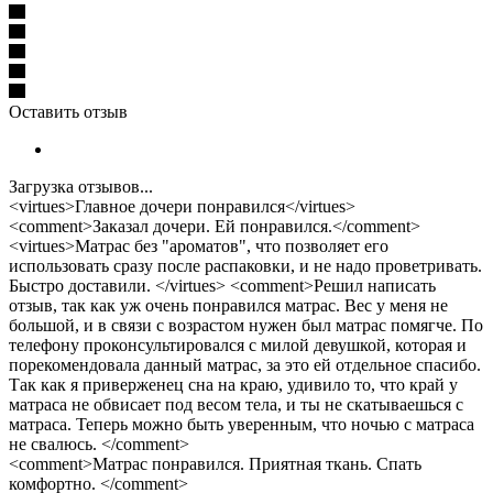
Оставить отзыв
Загрузка отзывов...
<virtues>Главное дочери понравился</virtues>
<comment>Заказал дочери. Ей понравился.</comment>
<virtues>Матрас без "ароматов", что позволяет его
использовать сразу после распаковки, и не надо проветривать.
Быстро доставили. </virtues> <comment>Решил написать
отзыв, так как уж очень понравился матрас. Вес у меня не
большой, и в связи с возрастом нужен был матрас помягче. По
телефону проконсультировался с милой девушкой, которая и
порекомендовала данный матрас, за это ей отдельное спасибо.
Так как я приверженец сна на краю, удивило то, что край у
матраса не обвисает под весом тела, и ты не скатываешься с
матраса. Теперь можно быть уверенным, что ночью с матраса
не свалюсь. </comment>
<comment>Матрас понравился. Приятная ткань. Спать
комфортно. </comment>