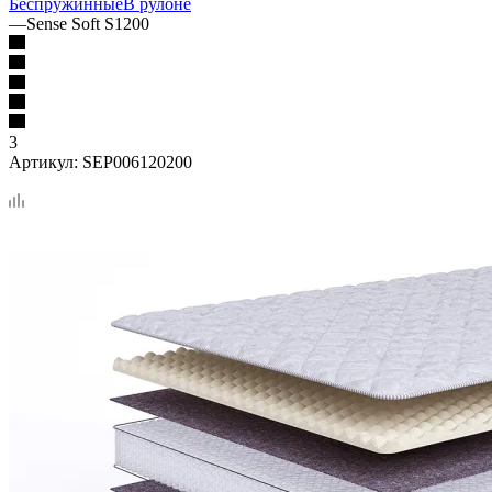
Беспружинные
В рулоне
—
Sense Soft S1200
3
Артикул:
SEP006120200