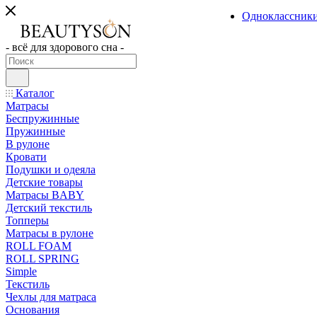
Одноклассник
- всё для здорового сна -
Каталог
Матрасы
Беспружинные
Пружинные
В рулоне
Кровати
Подушки и одеяла
Детские товары
Матрасы BABY
Детский текстиль
Топперы
Матрасы в рулоне
ROLL FOAM
ROLL SPRING
Simple
Текстиль
Чехлы для матраса
Основания