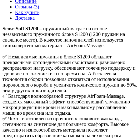
Описание
Отзывы (3)
Как купить
Доставка
Sense Soft S1200
– пружинный матрас на основе
независимого пружинного блока S1200 (1200 пружин на
спальное место). В качестве наполнителей используется
гипоаллергенный материал – AirFoam-Massage.
✅ Независимые пружины в блоке S1200 обладают
прекрасными ортопедическими свойствами: равномерно
распределяют нагрузку, обеспечивают точечную поддержку и
здоровое положение тела во время сна. А бесклеевая
технология сборки позволила отказаться от использования
поролонового короба и увеличить количество пружин до 50%,
чем у других производителей.
✅ Благодаря волнообразной структуре AirFoam-Massage,
создается массажный эффект, способствующий улучшению
микроциркуляции крови и максимальному расслаблению
мышц во время сна или отдыха.
✅ Чехол изготовлен из прочного хлопкового жаккарда,
стеганного на синтепоне для большего комфорта. Высокое
качество и износостойкость материала позволяет
предотвратить образование катышков на чехле матраса