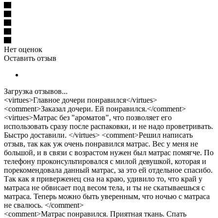
Нет оценок
Оставить отзыв
Загрузка отзывов...
<virtues>Главное дочери понравился</virtues>
<comment>Заказал дочери. Ей понравился.</comment>
<virtues>Матрас без "ароматов", что позволяет его
использовать сразу после распаковки, и не надо проветривать.
Быстро доставили. </virtues> <comment>Решил написать
отзыв, так как уж очень понравился матрас. Вес у меня не
большой, и в связи с возрастом нужен был матрас помягче. По
телефону проконсультировался с милой девушкой, которая и
порекомендовала данный матрас, за это ей отдельное спасибо.
Так как я приверженец сна на краю, удивило то, что край у
матраса не обвисает под весом тела, и ты не скатываешься с
матраса. Теперь можно быть уверенным, что ночью с матраса
не свалюсь. </comment>
<comment>Матрас понравился. Приятная ткань. Спать