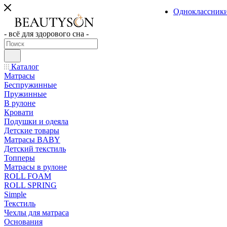
Одноклассник
- всё для здорового сна -
Каталог
Матрасы
Беспружинные
Пружинные
В рулоне
Кровати
Подушки и одеяла
Детские товары
Матрасы BABY
Детский текстиль
Топперы
Матрасы в рулоне
ROLL FOAM
ROLL SPRING
Simple
Текстиль
Чехлы для матраса
Основания