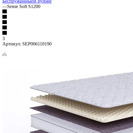
Беспружинные
В рулоне
—
Sense Soft S1200
3
Артикул:
SEP006110190