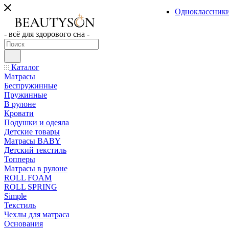
Одноклассник
- всё для здорового сна -
Каталог
Матрасы
Беспружинные
Пружинные
В рулоне
Кровати
Подушки и одеяла
Детские товары
Матрасы BABY
Детский текстиль
Топперы
Матрасы в рулоне
ROLL FOAM
ROLL SPRING
Simple
Текстиль
Чехлы для матраса
Основания