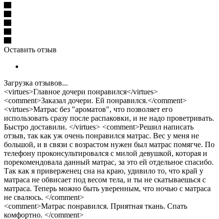
Оставить отзыв
Загрузка отзывов...
<virtues>Главное дочери понравился</virtues>
<comment>Заказал дочери. Ей понравился.</comment>
<virtues>Матрас без "ароматов", что позволяет его
использовать сразу после распаковки, и не надо проветривать.
Быстро доставили. </virtues> <comment>Решил написать
отзыв, так как уж очень понравился матрас. Вес у меня не
большой, и в связи с возрастом нужен был матрас помягче. По
телефону проконсультировался с милой девушкой, которая и
порекомендовала данный матрас, за это ей отдельное спасибо.
Так как я приверженец сна на краю, удивило то, что край у
матраса не обвисает под весом тела, и ты не скатываешься с
матраса. Теперь можно быть уверенным, что ночью с матраса
не свалюсь. </comment>
<comment>Матрас понравился. Приятная ткань. Спать
комфортно. </comment>