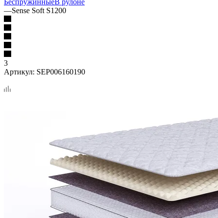
Беспружинные
В рулоне
—
Sense Soft S1200
3
Артикул:
SEP006160190