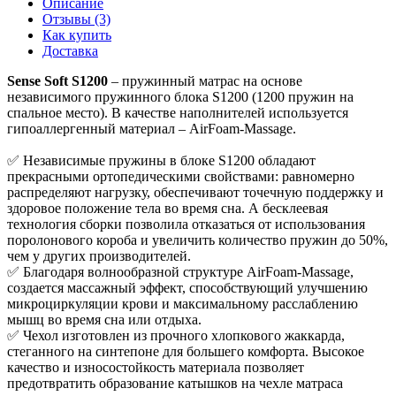
Описание
Отзывы (3)
Как купить
Доставка
Sense Soft S1200
– пружинный матрас на основе
независимого пружинного блока S1200 (1200 пружин на
спальное место). В качестве наполнителей используется
гипоаллергенный материал – AirFoam-Massage.
✅ Независимые пружины в блоке S1200 обладают
прекрасными ортопедическими свойствами: равномерно
распределяют нагрузку, обеспечивают точечную поддержку и
здоровое положение тела во время сна. А бесклеевая
технология сборки позволила отказаться от использования
поролонового короба и увеличить количество пружин до 50%,
чем у других производителей.
✅ Благодаря волнообразной структуре AirFoam-Massage,
создается массажный эффект, способствующий улучшению
микроциркуляции крови и максимальному расслаблению
мышц во время сна или отдыха.
✅ Чехол изготовлен из прочного хлопкового жаккарда,
стеганного на синтепоне для большего комфорта. Высокое
качество и износостойкость материала позволяет
предотвратить образование катышков на чехле матраса