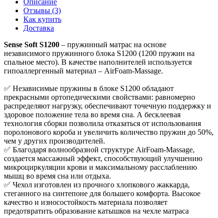
Описание
Отзывы (3)
Как купить
Доставка
Sense Soft S1200
– пружинный матрас на основе
независимого пружинного блока S1200 (1200 пружин на
спальное место). В качестве наполнителей используется
гипоаллергенный материал – AirFoam-Massage.
✅ Независимые пружины в блоке S1200 обладают
прекрасными ортопедическими свойствами: равномерно
распределяют нагрузку, обеспечивают точечную поддержку и
здоровое положение тела во время сна. А бесклеевая
технология сборки позволила отказаться от использования
поролонового короба и увеличить количество пружин до 50%,
чем у других производителей.
✅ Благодаря волнообразной структуре AirFoam-Massage,
создается массажный эффект, способствующий улучшению
микроциркуляции крови и максимальному расслаблению
мышц во время сна или отдыха.
✅ Чехол изготовлен из прочного хлопкового жаккарда,
стеганного на синтепоне для большего комфорта. Высокое
качество и износостойкость материала позволяет
предотвратить образование катышков на чехле матраса