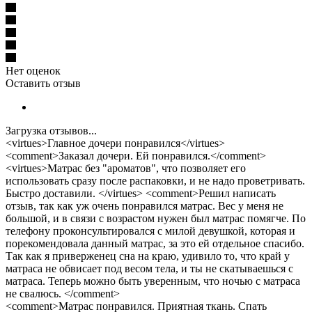
Нет оценок
Оставить отзыв
Загрузка отзывов...
<virtues>Главное дочери понравился</virtues>
<comment>Заказал дочери. Ей понравился.</comment>
<virtues>Матрас без "ароматов", что позволяет его
использовать сразу после распаковки, и не надо проветривать.
Быстро доставили. </virtues> <comment>Решил написать
отзыв, так как уж очень понравился матрас. Вес у меня не
большой, и в связи с возрастом нужен был матрас помягче. По
телефону проконсультировался с милой девушкой, которая и
порекомендовала данный матрас, за это ей отдельное спасибо.
Так как я приверженец сна на краю, удивило то, что край у
матраса не обвисает под весом тела, и ты не скатываешься с
матраса. Теперь можно быть уверенным, что ночью с матраса
не свалюсь. </comment>
<comment>Матрас понравился. Приятная ткань. Спать