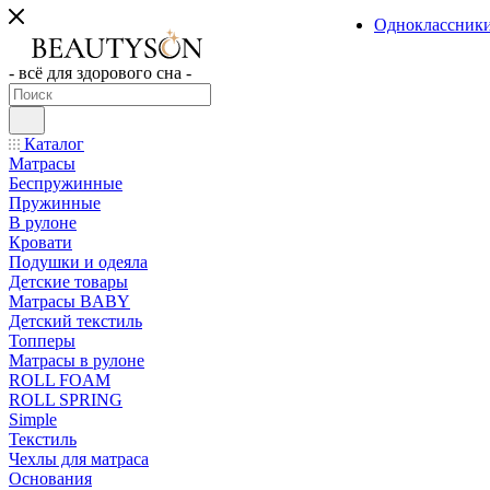
Одноклассник
- всё для здорового сна -
Каталог
Матрасы
Беспружинные
Пружинные
В рулоне
Кровати
Подушки и одеяла
Детские товары
Матрасы BABY
Детский текстиль
Топперы
Матрасы в рулоне
ROLL FOAM
ROLL SPRING
Simple
Текстиль
Чехлы для матраса
Основания