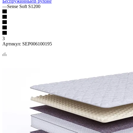
Беспружинные
В рулоне
—
Sense Soft S1200
3
Артикул:
SEP006100195