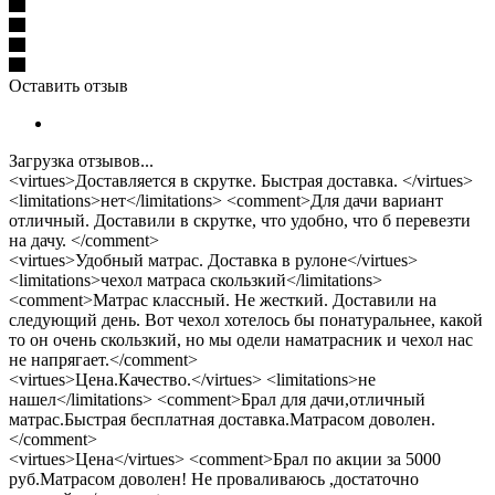
Оставить отзыв
Загрузка отзывов...
<virtues>Доставляется в скрутке. Быстрая доставка. </virtues>
<limitations>нет</limitations> <comment>Для дачи вариант
отличный. Доставили в скрутке, что удобно, что б перевезти
на дачу. </comment>
<virtues>Удобный матрас. Доставка в рулоне</virtues>
<limitations>чехол матраса скользкий</limitations>
<comment>Матрас классный. Не жесткий. Доставили на
следующий день. Вот чехол хотелось бы понатуральнее, какой
то он очень скользкий, но мы одели наматрасник и чехол нас
не напрягает.</comment>
<virtues>Цена.Качество.</virtues> <limitations>не
нашел</limitations> <comment>Брал для дачи,отличный
матрас.Быстрая бесплатная доставка.Матрасом доволен.
</comment>
<virtues>Цена</virtues> <comment>Брал по акции за 5000
руб.Матрасом доволен! Не проваливаюсь ,достаточно