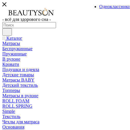
Одноклассник
- всё для здорового сна -
Каталог
Матрасы
Беспружинные
Пружинные
В рулоне
Кровати
Подушки и одеяла
Детские товары
Матрасы BABY
Детский текстиль
Топперы
Матрасы в рулоне
ROLL FOAM
ROLL SPRING
Simple
Текстиль
Чехлы для матраса
Основания