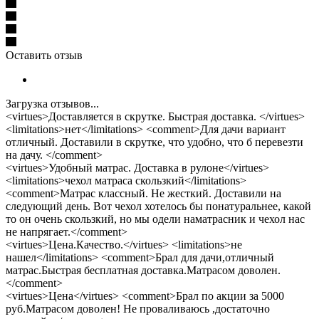
Оставить отзыв
Загрузка отзывов...
<virtues>Доставляется в скрутке. Быстрая доставка. </virtues>
<limitations>нет</limitations> <comment>Для дачи вариант
отличный. Доставили в скрутке, что удобно, что б перевезти
на дачу. </comment>
<virtues>Удобный матрас. Доставка в рулоне</virtues>
<limitations>чехол матраса скользкий</limitations>
<comment>Матрас классный. Не жесткий. Доставили на
следующий день. Вот чехол хотелось бы понатуральнее, какой
то он очень скользкий, но мы одели наматрасник и чехол нас
не напрягает.</comment>
<virtues>Цена.Качество.</virtues> <limitations>не
нашел</limitations> <comment>Брал для дачи,отличный
матрас.Быстрая бесплатная доставка.Матрасом доволен.
</comment>
<virtues>Цена</virtues> <comment>Брал по акции за 5000
руб.Матрасом доволен! Не проваливаюсь ,достаточно