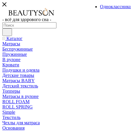
Одноклассник
- всё для здорового сна -
Каталог
Матрасы
Беспружинные
Пружинные
В рулоне
Кровати
Подушки и одеяла
Детские товары
Матрасы BABY
Детский текстиль
Топперы
Матрасы в рулоне
ROLL FOAM
ROLL SPRING
Simple
Текстиль
Чехлы для матраса
Основания