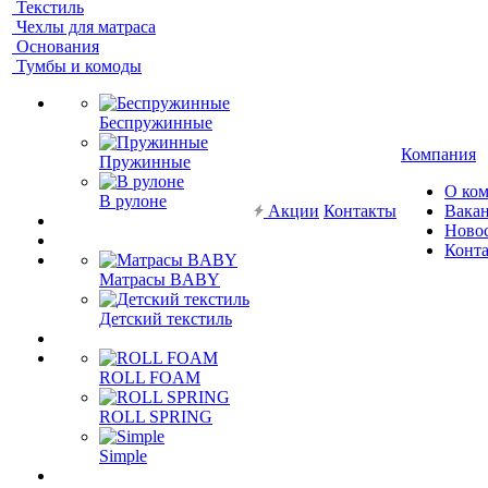
Текстиль
Чехлы для матраса
Основания
Тумбы и комоды
Беспружинные
Компания
Пружинные
О ко
В рулоне
Акции
Контакты
Вака
Ново
Конт
Матрасы BABY
Детский текстиль
ROLL FOAM
ROLL SPRING
Simple