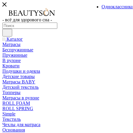
Одноклассник
- всё для здорового сна -
Каталог
Матрасы
Беспружинные
Пружинные
В рулоне
Кровати
Подушки и одеяла
Детские товары
Матрасы BABY
Детский текстиль
Топперы
Матрасы в рулоне
ROLL FOAM
ROLL SPRING
Simple
Текстиль
Чехлы для матраса
Основания