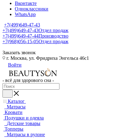
Вконтакте
Одноклассники
WhatsApp
+7(499)649-47-43
+7(499)649-47-43
Отдел продаж
+7(499)649-47-44
Производство
+7(968)056-15-05
Отдел продаж
Заказать звонок
г. Москва, ул. Фридриха Энгельса 46с1
Войти
- всё для здорового сна -
Каталог
Матрасы
Кровати
Подушки и одеяла
Детские товары
Топперы
Матрасы в рулоне