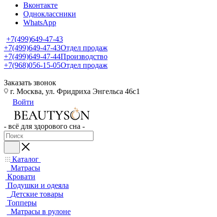
Вконтакте
Одноклассники
WhatsApp
+7(499)649-47-43
+7(499)649-47-43
Отдел продаж
+7(499)649-47-44
Производство
+7(968)056-15-05
Отдел продаж
Заказать звонок
г. Москва, ул. Фридриха Энгельса 46с1
Войти
- всё для здорового сна -
Каталог
Матрасы
Кровати
Подушки и одеяла
Детские товары
Топперы
Матрасы в рулоне