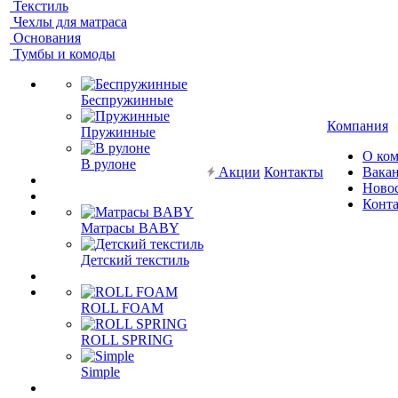
Текстиль
Чехлы для матраса
Основания
Тумбы и комоды
Беспружинные
Компания
Пружинные
О ко
В рулоне
Акции
Контакты
Вака
Ново
Конт
Матрасы BABY
Детский текстиль
ROLL FOAM
ROLL SPRING
Simple