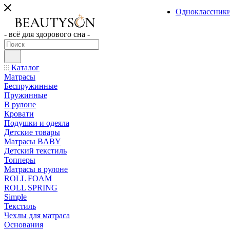
Одноклассник
- всё для здорового сна -
Каталог
Матрасы
Беспружинные
Пружинные
В рулоне
Кровати
Подушки и одеяла
Детские товары
Матрасы BABY
Детский текстиль
Топперы
Матрасы в рулоне
ROLL FOAM
ROLL SPRING
Simple
Текстиль
Чехлы для матраса
Основания