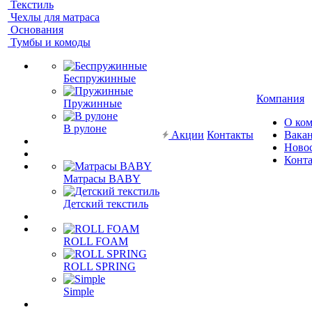
Текстиль
Чехлы для матраса
Основания
Тумбы и комоды
Беспружинные
Компания
Пружинные
О ко
В рулоне
Акции
Контакты
Вака
Ново
Конт
Матрасы BABY
Детский текстиль
ROLL FOAM
ROLL SPRING
Simple