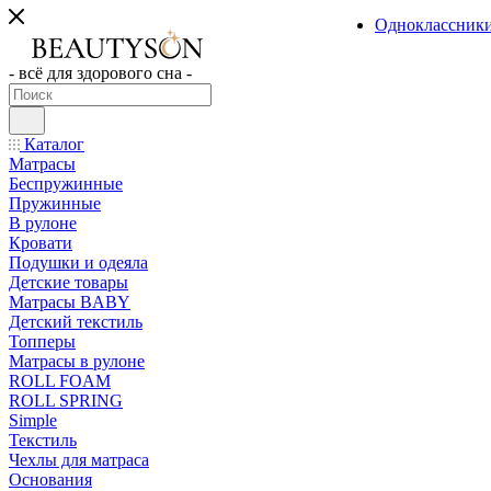
Одноклассник
- всё для здорового сна -
Каталог
Матрасы
Беспружинные
Пружинные
В рулоне
Кровати
Подушки и одеяла
Детские товары
Матрасы BABY
Детский текстиль
Топперы
Матрасы в рулоне
ROLL FOAM
ROLL SPRING
Simple
Текстиль
Чехлы для матраса
Основания