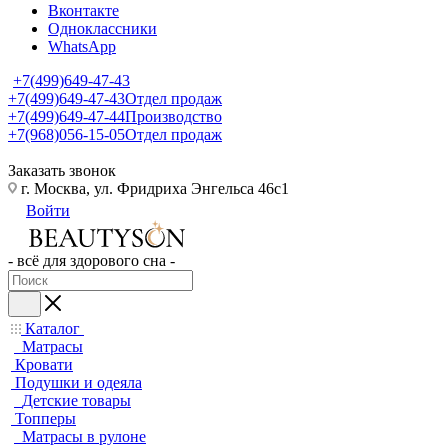
Вконтакте
Одноклассники
WhatsApp
+7(499)649-47-43
+7(499)649-47-43
Отдел продаж
+7(499)649-47-44
Производство
+7(968)056-15-05
Отдел продаж
Заказать звонок
г. Москва, ул. Фридриха Энгельса 46с1
Войти
- всё для здорового сна -
Каталог
Матрасы
Кровати
Подушки и одеяла
Детские товары
Топперы
Матрасы в рулоне