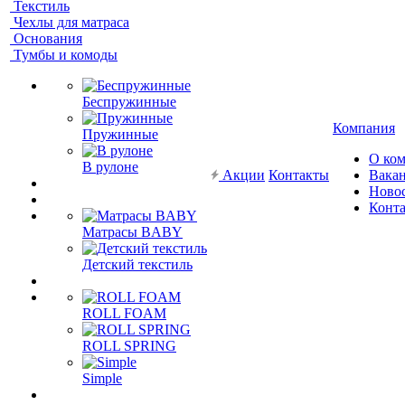
Текстиль
Чехлы для матраса
Основания
Тумбы и комоды
Беспружинные
Компания
Пружинные
О ко
В рулоне
Акции
Контакты
Вака
Ново
Конт
Матрасы BABY
Детский текстиль
ROLL FOAM
ROLL SPRING
Simple