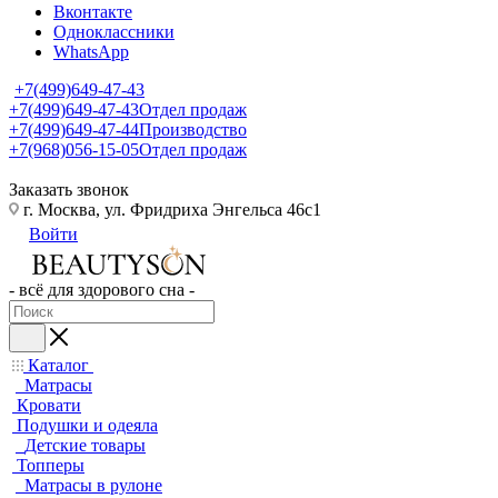
Вконтакте
Одноклассники
WhatsApp
+7(499)649-47-43
+7(499)649-47-43
Отдел продаж
+7(499)649-47-44
Производство
+7(968)056-15-05
Отдел продаж
Заказать звонок
г. Москва, ул. Фридриха Энгельса 46с1
Войти
- всё для здорового сна -
Каталог
Матрасы
Кровати
Подушки и одеяла
Детские товары
Топперы
Матрасы в рулоне