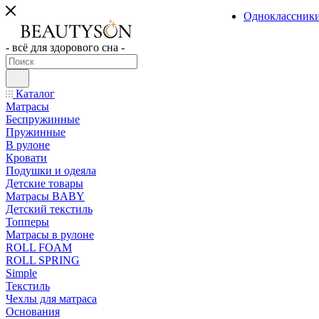
Одноклассник
- всё для здорового сна -
Каталог
Матрасы
Беспружинные
Пружинные
В рулоне
Кровати
Подушки и одеяла
Детские товары
Матрасы BABY
Детский текстиль
Топперы
Матрасы в рулоне
ROLL FOAM
ROLL SPRING
Simple
Текстиль
Чехлы для матраса
Основания