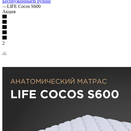
Беспружинные
В рулоне
—
LIFE Cocos S600
Акция
2