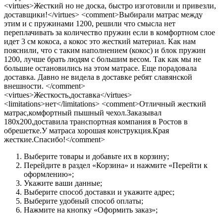
<virtues>Жесткий но не доска, быстро изготовили и привезли,
доставщики!</virtues> <comment>Выбирали матрас между
этим и с пружинами 1200, решили что смысла нет
переплачивать за количество пружин если в комфортном слое
идет 3 см кокоса, а кокос это жесткий материал. Как нам
пояснили, что с таким наполнением (кокос) и блок пружин
1200, лучше брать людям с большим весом. Так как мы не
большие остановились на этом матрасе. Еще порадовала
доставка. Давно не видела в доставке ребят славянской
внешности. </comment>
<virtues>Жесткость,доставка</virtues>
<limitations>нет</limitations> <comment>Отличный жесткий
матрас,комфортный пышный чехол.Заказывал
180х200,доставила транспортная компания в Ростов в
обрешетке.У матраса хорошая конструкция.Края
жесткие.Спасибо!</comment>
Выберите товары и добавьте их в корзину;
Перейдите в раздел «Корзина» и нажмите «Перейти к
оформлению»;
Укажите ваши данные;
Выберите способ доставки и укажите адрес;
Выберите удобный способ оплаты;
Нажмите на кнопку «Оформить заказ»;