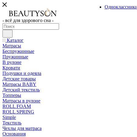
Одноклассник
- всё для здорового сна -
Каталог
Матрасы
Беспружинные
Пружинные
В рулоне
Кровати
Подушки и одеяла
Детские товары
Матрасы BABY
Детский текстиль
Топперы
Матрасы в рулоне
ROLL FOAM
ROLL SPRING
Simple
Текстиль
Чехлы для матраса
Основания