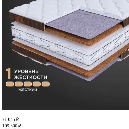
71 045
₽
109 300
₽