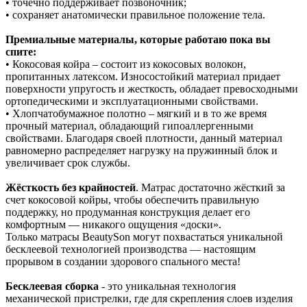
• точечно поддерживает позвоночник;
• сохраняет анатомически правильное положение тела.
Премиальные материалы, которые работаю пока вы
спите:
• Кокосовая койра – состоит из кокосовых волокон,
пропитанных латексом. Износостойкий материал придает
поверхности упругость и жесткость, обладает превосходными
ортопедическими и эксплуатационными свойствами.
• Хлопчатобумажное полотно – мягкий и в то же время
прочный материал, обладающий гипоаллергенными
свойствами. Благодаря своей плотности, данный материал
равномерно распределяет нагрузку на пружинный блок и
увеличивает срок службы.
Жёсткость без крайностей
. Матрас достаточно жёсткий за
счет кокосовой койры, чтобы обеспечить правильную
поддержку, но продуманная конструкция делает его
комфортным — никакого ощущения «доски».
Только матрасы BeautySon могут похвастаться уникальной
бесклеевой технологией производства — настоящим
прорывом в создании здорового спального места!
Бесклеевая сборка
- это уникальная технология
механической пристрелки, где для скрепления слоев изделия