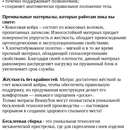
• точечно поддерживает позвоночник;
• сохраняет анатомически правильное положение тела.
Премиальные материалы, которые работаю пока вы
спите:
• Кокосовая койра – состоит из кокосовых волокон,
пропитанных латексом. Износостойкий материал придает
поверхности упругость и жесткость, обладает превосходными
ортопедическими и эксплуатационными свойствами.
• Хлопчатобумажное полотно – мягкий и в то же время
прочный материал, обладающий гипоаллергенными
свойствами. Благодаря своей плотности, данный материал
равномерно распределяет нагрузку на пружинный блок и
увеличивает срок службы.
Жёсткость без крайностей
. Матрас достаточно жёсткий за
счет кокосовой койры, чтобы обеспечить правильную
поддержку, но продуманная конструкция делает его
комфортным — никакого ощущения «доски».
Только матрасы BeautySon могут похвастаться уникальной
бесклеевой технологией производства — настоящим
прорывом в создании здорового спального места!
Бесклеевая сборка
- это уникальная технология
механической пристрелки, где для скрепления слоев изделия