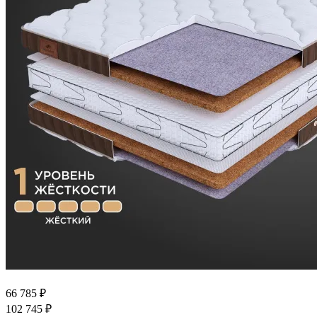
66 785
₽
102 745
₽