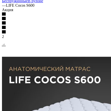
Беспружинные
В рулоне
—
LIFE Cocos S600
Акция
2