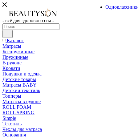
Одноклассник
- всё для здорового сна -
Каталог
Матрасы
Беспружинные
Пружинные
В рулоне
Кровати
Подушки и одеяла
Детские товары
Матрасы BABY
Детский текстиль
Топперы
Матрасы в рулоне
ROLL FOAM
ROLL SPRING
Simple
Текстиль
Чехлы для матраса
Основания