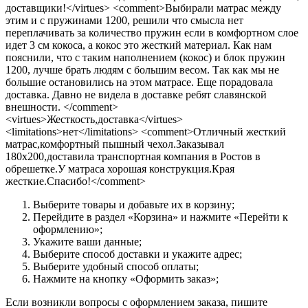
доставщики!</virtues> <comment>Выбирали матрас между
этим и с пружинами 1200, решили что смысла нет
переплачивать за количество пружин если в комфортном слое
идет 3 см кокоса, а кокос это жесткий материал. Как нам
пояснили, что с таким наполнением (кокос) и блок пружин
1200, лучше брать людям с большим весом. Так как мы не
большие остановились на этом матрасе. Еще порадовала
доставка. Давно не видела в доставке ребят славянской
внешности. </comment>
<virtues>Жесткость,доставка</virtues>
<limitations>нет</limitations> <comment>Отличный жесткий
матрас,комфортный пышный чехол.Заказывал
180х200,доставила транспортная компания в Ростов в
обрешетке.У матраса хорошая конструкция.Края
жесткие.Спасибо!</comment>
Выберите товары и добавьте их в корзину;
Перейдите в раздел «Корзина» и нажмите «Перейти к
оформлению»;
Укажите ваши данные;
Выберите способ доставки и укажите адрес;
Выберите удобный способ оплаты;
Нажмите на кнопку «Оформить заказ»;
Если возникли вопросы с оформлением заказа, пишите