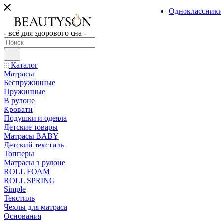
Одноклассник
- всё для здорового сна -
Каталог
Матрасы
Беспружинные
Пружинные
В рулоне
Кровати
Подушки и одеяла
Детские товары
Матрасы BABY
Детский текстиль
Топперы
Матрасы в рулоне
ROLL FOAM
ROLL SPRING
Simple
Текстиль
Чехлы для матраса
Основания