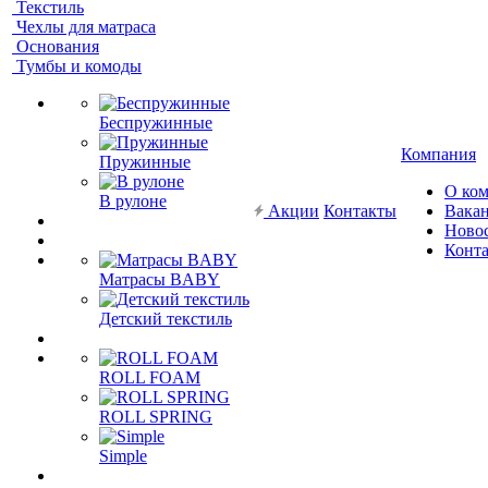
Текстиль
Чехлы для матраса
Основания
Тумбы и комоды
Беспружинные
Компания
Пружинные
О ко
В рулоне
Акции
Контакты
Вака
Ново
Конт
Матрасы BABY
Детский текстиль
ROLL FOAM
ROLL SPRING
Simple