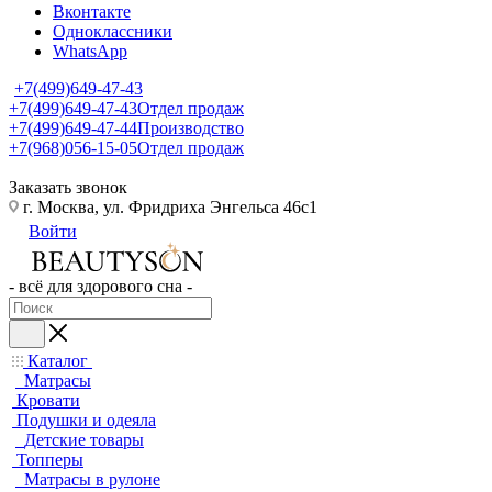
Вконтакте
Одноклассники
WhatsApp
+7(499)649-47-43
+7(499)649-47-43
Отдел продаж
+7(499)649-47-44
Производство
+7(968)056-15-05
Отдел продаж
Заказать звонок
г. Москва, ул. Фридриха Энгельса 46с1
Войти
- всё для здорового сна -
Каталог
Матрасы
Кровати
Подушки и одеяла
Детские товары
Топперы
Матрасы в рулоне