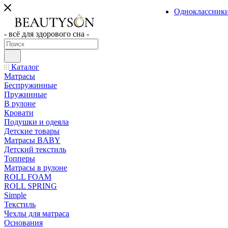
Одноклассник
- всё для здорового сна -
Каталог
Матрасы
Беспружинные
Пружинные
В рулоне
Кровати
Подушки и одеяла
Детские товары
Матрасы BABY
Детский текстиль
Топперы
Матрасы в рулоне
ROLL FOAM
ROLL SPRING
Simple
Текстиль
Чехлы для матраса
Основания