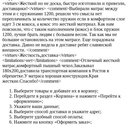
<virtues>Жесткий но не доска, быстро изготовили и привезли,
доставщики!</virtues> <comment>Выбирали матрас между
этим и с пружинами 1200, решили что смысла нет
переплачивать за количество пружин если в комфортном слое
идет 3 см кокоса, а кокос это жесткий материал. Как нам
пояснили, что с таким наполнением (кокос) и блок пружин
1200, лучше брать людям с большим весом. Так как мы не
большие остановились на этом матрасе. Еще порадовала
доставка. Давно не видела в доставке ребят славянской
внешности. </comment>
<virtues>Жесткость,доставка</virtues>
<limitations>нет</limitations> <comment>Отличный жесткий
матрас,комфортный пышный чехол.Заказывал
180х200,доставила транспортная компания в Ростов в
обрешетке.У матраса хорошая конструкция.Края
жесткие.Спасибо!</comment>
Выберите товары и добавьте их в корзину;
Перейдите в раздел «Корзина» и нажмите «Перейти к
оформлению»;
Укажите ваши данные;
Выберите способ доставки и укажите адрес;
Выберите удобный способ оплаты;
Нажмите на кнопку «Оформить заказ»;