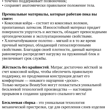
• точечно поддерживает позвоночник;
• сохраняет анатомически правильное положение тела.
Премиальные материалы, которые работаю пока вы
спите:
• Кокосовая койра – состоит из кокосовых волокон,
пропитанных латексом. Износостойкий материал придает
поверхности упругость и жесткость, обладает превосходными
ортопедическими и эксплуатационными свойствами.
• Хлопчатобумажное полотно – мягкий и в то же время
прочный материал, обладающий гипоаллергенными
свойствами. Благодаря своей плотности, данный материал
равномерно распределяет нагрузку на пружинный блок и
увеличивает срок службы.
Жёсткость без крайностей
. Матрас достаточно жёсткий за
счет кокосовой койры, чтобы обеспечить правильную
поддержку, но продуманная конструкция делает его
комфортным — никакого ощущения «доски».
Только матрасы BeautySon могут похвастаться уникальной
бесклеевой технологией производства — настоящим
прорывом в создании здорового спального места!
Бесклеевая сборка
- это уникальная технология
механической пристрелки, где для скрепления слоев изделия