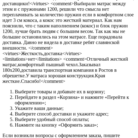
доставщики!</virtues> <comment>Выбирали матрас между
этим и с пружинами 1200, решили что смысла нет
переплачивать за количество пружин если в комфортном слое
идет 3 см кокоса, а кокос это жесткий материал. Как нам
пояснили, что с таким наполнением (кокос) и блок пружин
1200, лучше брать людям с большим весом. Так как мы не
большие остановились на этом матрасе. Еще порадовала
доставка. Давно не видела в доставке ребят славянской
внешности. </comment>
<virtues>Жесткость,доставка</virtues>
<limitations>нет</limitations> <comment>Отличный жесткий
матрас,комфортный пышный чехол.Заказывал
180х200,доставила транспортная компания в Ростов в
обрешетке.У матраса хорошая конструкция.Края
жесткие.Спасибо!</comment>
Выберите товары и добавьте их в корзину;
Перейдите в раздел «Корзина» и нажмите «Перейти к
оформлению»;
Укажите ваши данные;
Выберите способ доставки и укажите адрес;
Выберите удобный способ оплаты;
Нажмите на кнопку «Оформить заказ»;
Если возникли вопросы с оформлением заказа, пишите