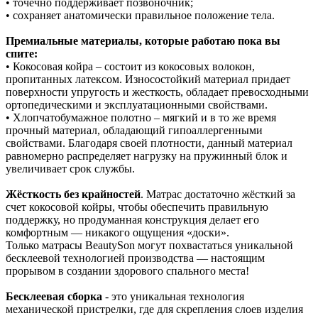
• точечно поддерживает позвоночник;
• сохраняет анатомически правильное положение тела.
Премиальные материалы, которые работаю пока вы
спите:
• Кокосовая койра – состоит из кокосовых волокон,
пропитанных латексом. Износостойкий материал придает
поверхности упругость и жесткость, обладает превосходными
ортопедическими и эксплуатационными свойствами.
• Хлопчатобумажное полотно – мягкий и в то же время
прочный материал, обладающий гипоаллергенными
свойствами. Благодаря своей плотности, данный материал
равномерно распределяет нагрузку на пружинный блок и
увеличивает срок службы.
Жёсткость без крайностей
. Матрас достаточно жёсткий за
счет кокосовой койры, чтобы обеспечить правильную
поддержку, но продуманная конструкция делает его
комфортным — никакого ощущения «доски».
Только матрасы BeautySon могут похвастаться уникальной
бесклеевой технологией производства — настоящим
прорывом в создании здорового спального места!
Бесклеевая сборка
- это уникальная технология
механической пристрелки, где для скрепления слоев изделия