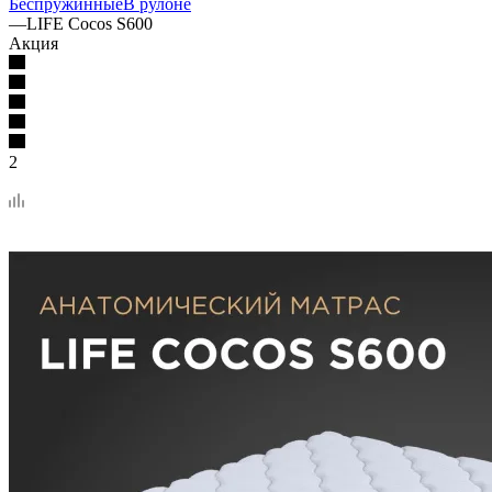
Беспружинные
В рулоне
—
LIFE Cocos S600
Акция
2