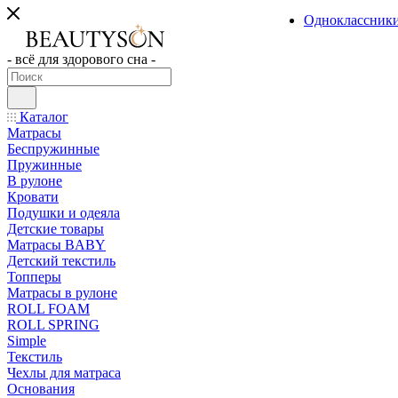
Одноклассник
- всё для здорового сна -
Каталог
Матрасы
Беспружинные
Пружинные
В рулоне
Кровати
Подушки и одеяла
Детские товары
Матрасы BABY
Детский текстиль
Топперы
Матрасы в рулоне
ROLL FOAM
ROLL SPRING
Simple
Текстиль
Чехлы для матраса
Основания