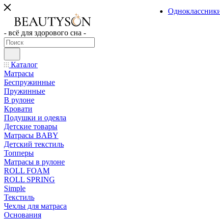
Одноклассник
- всё для здорового сна -
Каталог
Матрасы
Беспружинные
Пружинные
В рулоне
Кровати
Подушки и одеяла
Детские товары
Матрасы BABY
Детский текстиль
Топперы
Матрасы в рулоне
ROLL FOAM
ROLL SPRING
Simple
Текстиль
Чехлы для матраса
Основания