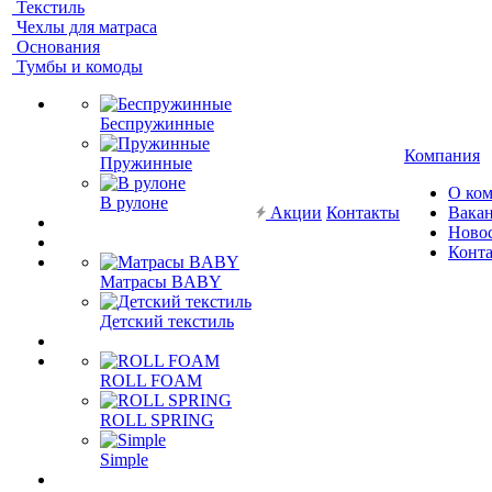
Текстиль
Чехлы для матраса
Основания
Тумбы и комоды
Беспружинные
Компания
Пружинные
О ко
В рулоне
Акции
Контакты
Вака
Ново
Конт
Матрасы BABY
Детский текстиль
ROLL FOAM
ROLL SPRING
Simple