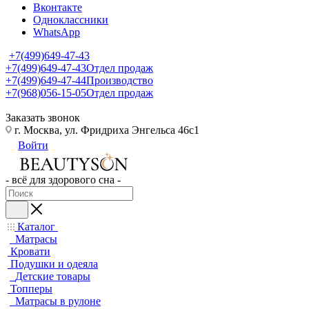
Вконтакте
Одноклассники
WhatsApp
+7(499)649-47-43
+7(499)649-47-43
Отдел продаж
+7(499)649-47-44
Производство
+7(968)056-15-05
Отдел продаж
Заказать звонок
г. Москва, ул. Фридриха Энгельса 46с1
Войти
- всё для здорового сна -
Каталог
Матрасы
Кровати
Подушки и одеяла
Детские товары
Топперы
Матрасы в рулоне