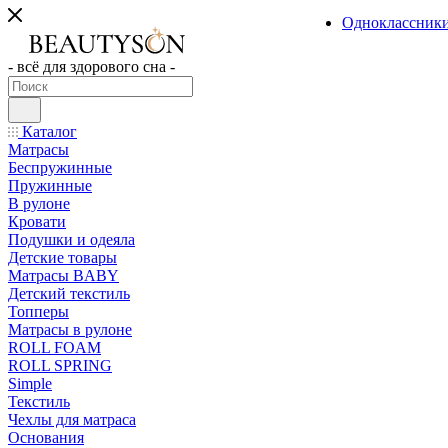
Одноклассник
- всё для здорового сна -
Каталог
Матрасы
Беспружинные
Пружинные
В рулоне
Кровати
Подушки и одеяла
Детские товары
Матрасы BABY
Детский текстиль
Топперы
Матрасы в рулоне
ROLL FOAM
ROLL SPRING
Simple
Текстиль
Чехлы для матраса
Основания