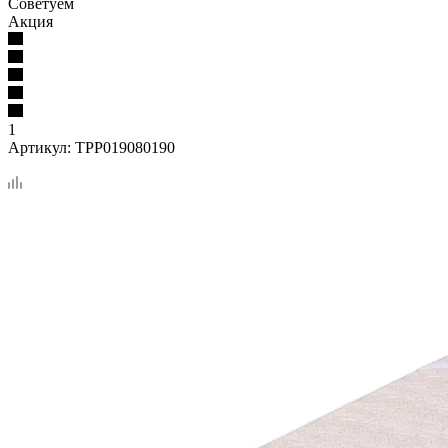
Советуем
Акция
1
Артикул:
TPP019080190