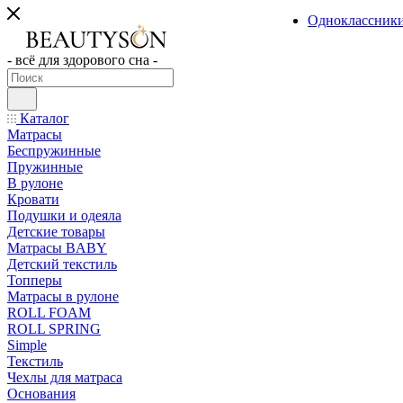
Одноклассник
- всё для здорового сна -
Каталог
Матрасы
Беспружинные
Пружинные
В рулоне
Кровати
Подушки и одеяла
Детские товары
Матрасы BABY
Детский текстиль
Топперы
Матрасы в рулоне
ROLL FOAM
ROLL SPRING
Simple
Текстиль
Чехлы для матраса
Основания