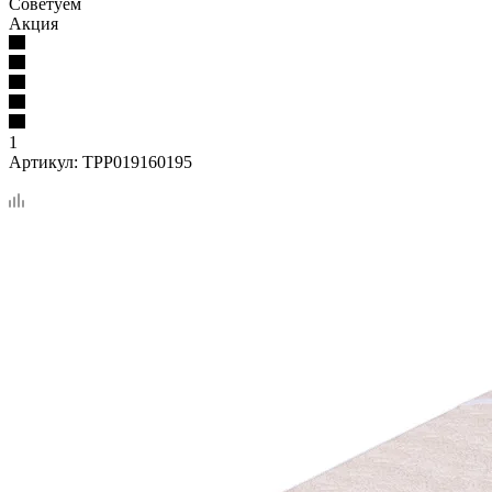
Советуем
Акция
1
Артикул:
TPP019160195