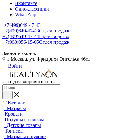
Вконтакте
Одноклассники
WhatsApp
+7(499)649-47-43
+7(499)649-47-43
Отдел продаж
+7(499)649-47-44
Производство
+7(968)056-15-05
Отдел продаж
Заказать звонок
г. Москва, ул. Фридриха Энгельса 46с1
Войти
- всё для здорового сна -
Каталог
Матрасы
Кровати
Подушки и одеяла
Детские товары
Топперы
Матрасы в рулоне