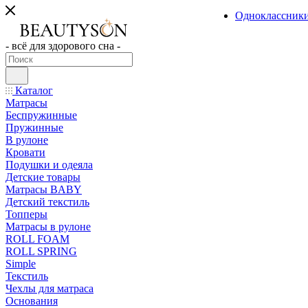
Одноклассник
- всё для здорового сна -
Каталог
Матрасы
Беспружинные
Пружинные
В рулоне
Кровати
Подушки и одеяла
Детские товары
Матрасы BABY
Детский текстиль
Топперы
Матрасы в рулоне
ROLL FOAM
ROLL SPRING
Simple
Текстиль
Чехлы для матраса
Основания