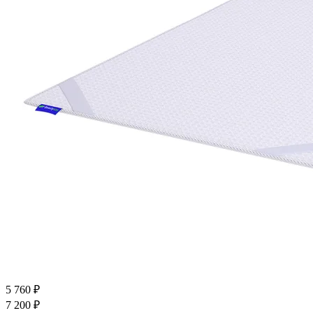
5 760
₽
7 200
₽