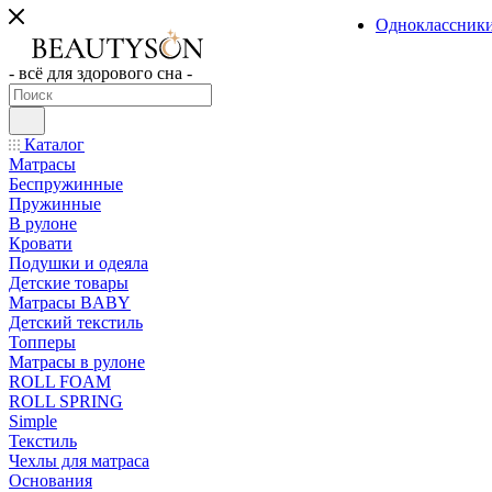
Одноклассник
- всё для здорового сна -
Каталог
Матрасы
Беспружинные
Пружинные
В рулоне
Кровати
Подушки и одеяла
Детские товары
Матрасы BABY
Детский текстиль
Топперы
Матрасы в рулоне
ROLL FOAM
ROLL SPRING
Simple
Текстиль
Чехлы для матраса
Основания