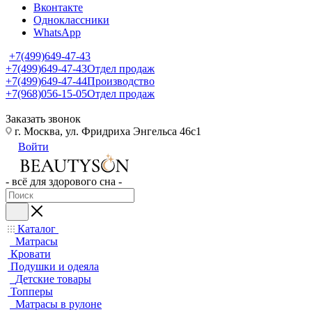
Вконтакте
Одноклассники
WhatsApp
+7(499)649-47-43
+7(499)649-47-43
Отдел продаж
+7(499)649-47-44
Производство
+7(968)056-15-05
Отдел продаж
Заказать звонок
г. Москва, ул. Фридриха Энгельса 46с1
Войти
- всё для здорового сна -
Каталог
Матрасы
Кровати
Подушки и одеяла
Детские товары
Топперы
Матрасы в рулоне