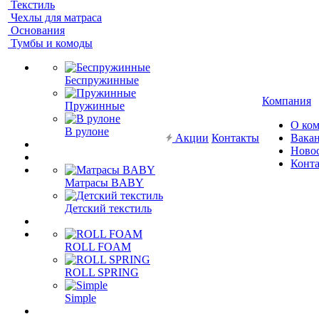
Текстиль
Чехлы для матраса
Основания
Тумбы и комоды
Беспружинные
Компания
Пружинные
О ко
В рулоне
Акции
Контакты
Вака
Ново
Конт
Матрасы BABY
Детский текстиль
ROLL FOAM
ROLL SPRING
Simple