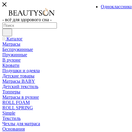
Одноклассник
- всё для здорового сна -
Каталог
Матрасы
Беспружинные
Пружинные
В рулоне
Кровати
Подушки и одеяла
Детские товары
Матрасы BABY
Детский текстиль
Топперы
Матрасы в рулоне
ROLL FOAM
ROLL SPRING
Simple
Текстиль
Чехлы для матраса
Основания