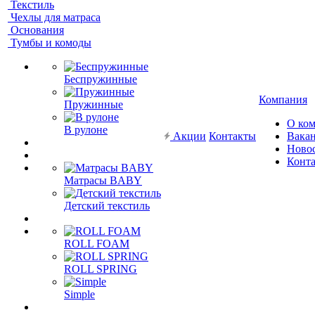
Текстиль
Чехлы для матраса
Основания
Тумбы и комоды
Беспружинные
Компания
Пружинные
О ко
В рулоне
Акции
Контакты
Вака
Ново
Конт
Матрасы BABY
Детский текстиль
ROLL FOAM
ROLL SPRING
Simple