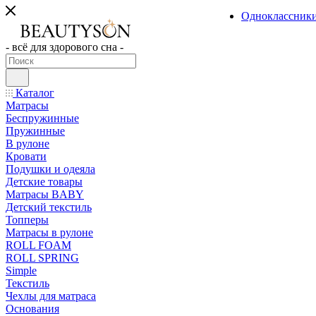
Одноклассник
- всё для здорового сна -
Каталог
Матрасы
Беспружинные
Пружинные
В рулоне
Кровати
Подушки и одеяла
Детские товары
Матрасы BABY
Детский текстиль
Топперы
Матрасы в рулоне
ROLL FOAM
ROLL SPRING
Simple
Текстиль
Чехлы для матраса
Основания