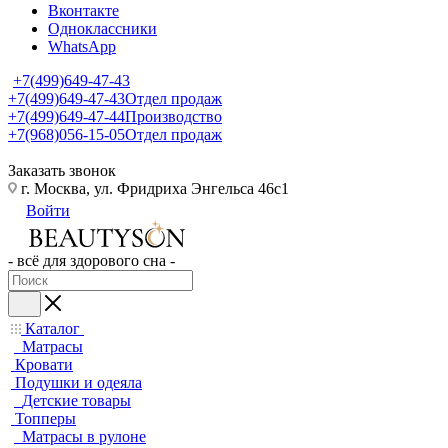
Вконтакте
Одноклассники
WhatsApp
+7(499)649-47-43
+7(499)649-47-43
Отдел продаж
+7(499)649-47-44
Производство
+7(968)056-15-05
Отдел продаж
Заказать звонок
г. Москва, ул. Фридриха Энгельса 46с1
Войти
- всё для здорового сна -
Каталог
Матрасы
Кровати
Подушки и одеяла
Детские товары
Топперы
Матрасы в рулоне