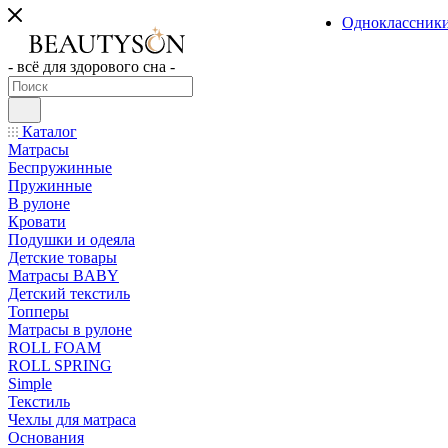
Одноклассник
- всё для здорового сна -
Каталог
Матрасы
Беспружинные
Пружинные
В рулоне
Кровати
Подушки и одеяла
Детские товары
Матрасы BABY
Детский текстиль
Топперы
Матрасы в рулоне
ROLL FOAM
ROLL SPRING
Simple
Текстиль
Чехлы для матраса
Основания