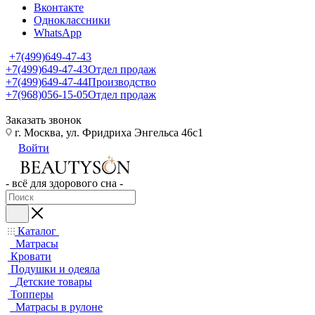
Вконтакте
Одноклассники
WhatsApp
+7(499)649-47-43
+7(499)649-47-43
Отдел продаж
+7(499)649-47-44
Производство
+7(968)056-15-05
Отдел продаж
Заказать звонок
г. Москва, ул. Фридриха Энгельса 46с1
Войти
- всё для здорового сна -
Каталог
Матрасы
Кровати
Подушки и одеяла
Детские товары
Топперы
Матрасы в рулоне