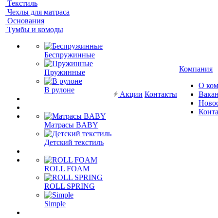
Текстиль
Чехлы для матраса
Основания
Тумбы и комоды
Беспружинные
Компания
Пружинные
О ко
В рулоне
Акции
Контакты
Вака
Ново
Конт
Матрасы BABY
Детский текстиль
ROLL FOAM
ROLL SPRING
Simple