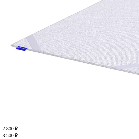
2 800
₽
3 500
₽