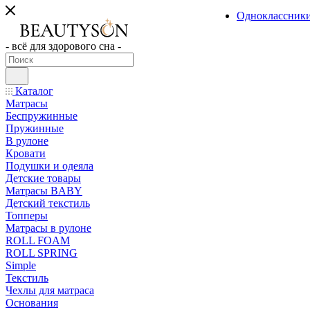
Одноклассник
- всё для здорового сна -
Каталог
Матрасы
Беспружинные
Пружинные
В рулоне
Кровати
Подушки и одеяла
Детские товары
Матрасы BABY
Детский текстиль
Топперы
Матрасы в рулоне
ROLL FOAM
ROLL SPRING
Simple
Текстиль
Чехлы для матраса
Основания