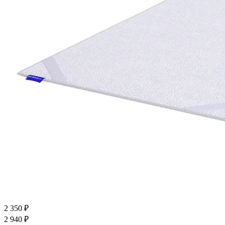
2 350
₽
2 940
₽