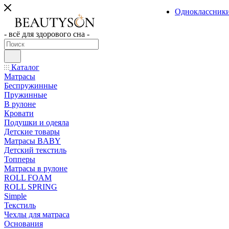
Одноклассник
- всё для здорового сна -
Каталог
Матрасы
Беспружинные
Пружинные
В рулоне
Кровати
Подушки и одеяла
Детские товары
Матрасы BABY
Детский текстиль
Топперы
Матрасы в рулоне
ROLL FOAM
ROLL SPRING
Simple
Текстиль
Чехлы для матраса
Основания